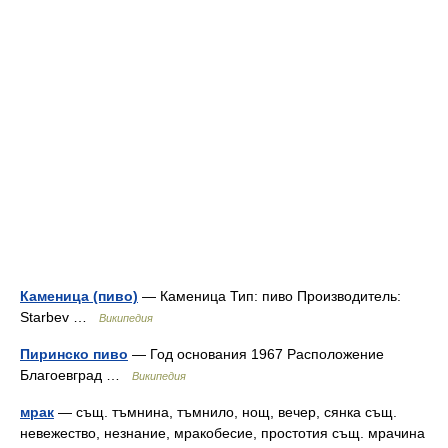
Каменица (пиво)
— Каменица Тип: пиво Производитель:
Starbev …
Википедия
Пиринско пиво
— Год основания 1967 Расположение
Благоевград …
Википедия
мрак
— същ. тъмнина, тъмнило, нощ, вечер, сянка същ.
невежество, незнание, мракобесие, простотия същ. мрачина