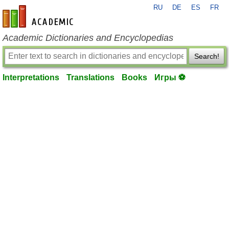
RU
DE
ES
FR
en-academic.com
Academic Dictionaries and Encyclopedias
Search!
Interpretations
Translations
Books
Игры ⚽