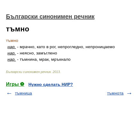
Български синонимен речник
тъмно
тъмно
нар.
-
мрачно, като в рог, непрогледно, непроницаемо
нар.
-
неясно, замъглено
нар.
-
тъмнина, мрак, мръкнало
Български синонимен речник
.
2013
.
Игры ⚽
Нужно сделать НИР?
тъмница
тъмнота