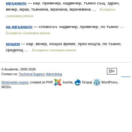
мръкнало
— нар. привечер, надвечер, тъмно същ. здрач,
вечер, мрак, тъмнина, мрачина, мрачевина …
Български
синонимен речник
на мръкнало
— словосъч. надвечер, привечер, по тъмно …
Български синонимен речник
нощем
— нар. вечер, нощно време, през нощта, по тъмно,
среднощ …
Български синонимен речник
© Academic, 2000-2026
18+
Contact us:
Technical Support
,
Advertising
Dictionaries export
, created on PHP,
Joomla,
Drupal,
WordPress,
MODx.