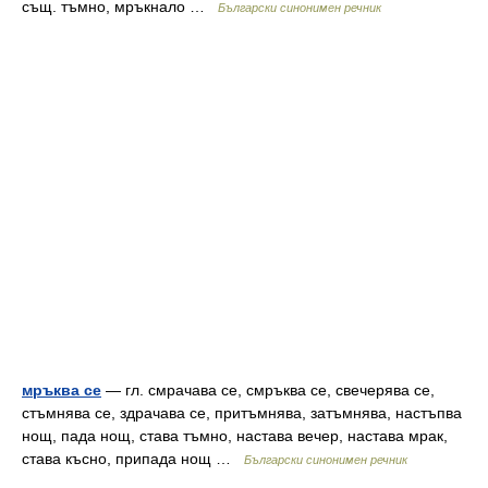
същ. тъмно, мръкнало …
Български синонимен речник
мръква се
— гл. смрачава се, смръква се, свечерява се,
стъмнява се, здрачава се, притъмнява, затъмнява, настъпва
нощ, пада нощ, става тъмно, настава вечер, настава мрак,
става късно, припада нощ …
Български синонимен речник